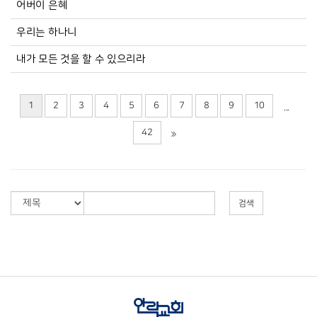
어버이 은혜
우리는 하나니
내가 모든 것을 할 수 있으리라
1
2
3
4
5
6
7
8
9
10
...
42
검색