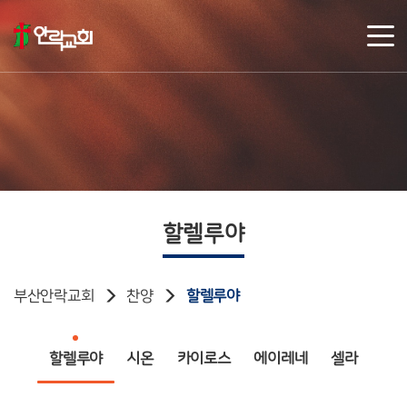
할렐루야
부산안락교회
찬양
할렐루야
할렐루야
시온
카이로스
에이레네
셀라