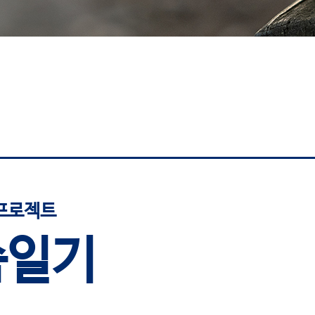
프로젝트
씀일기