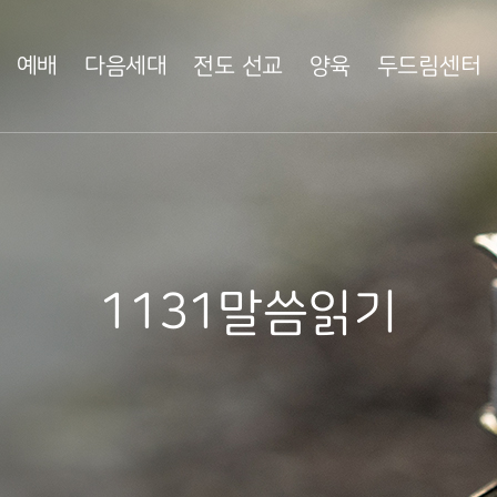
예배
다음세대
전도 선교
양육
두드림센터
1131말씀읽기